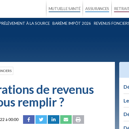
MUTUELLE SANTÉ
ASSURANCES
RETRAI
PRÉLÈVEMENT À LA SOURCE
BARÈME IMPÔT 2026
REVENUS FONCIER
ONCIERS
rations de revenus
Dé
us remplir ?
Le
Dé
22 à 00:00
Dé