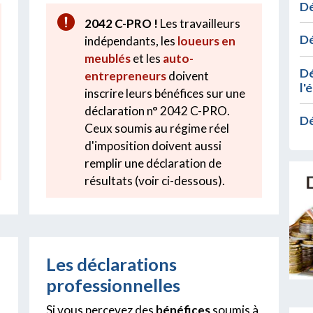
Dé
2042 C-PRO !
Les travailleurs
Dé
indépendants, les
loueurs en
meublés
et les
auto-
Dé
entrepreneurs
doivent
l'
inscrire leurs bénéfices sur une
déclaration n° 2042 C-PRO.
Dé
Ceux soumis au régime réel
d'imposition doivent aussi
remplir une déclaration de
résultats (voir ci-dessous).
Les déclarations
professionnelles
Si vous percevez des
bénéfices
soumis à