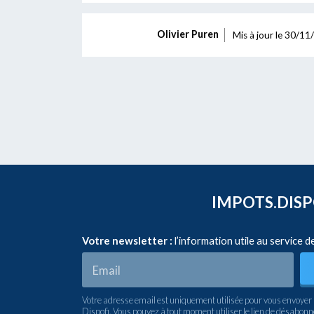
Olivier Puren
Mis à jour le
30/11/
IMPOTS.DISPO
Votre newsletter :
l’information utile au service d
Votre adresse email est uniquement utilisée pour vous envoyer 
Dispofi. Vous pouvez à tout moment utiliser le lien de désabon