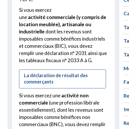
Si vous exercez
Ca
une
activité
commerciale (y compris de
location meublée), artisanale ou
Ta
industrielle
dont les revenus sont
imposables comme bénéfices industriels
Ta
et commerciaux (BIC), vous devez
remplir une déclaration n° 2031 ainsi que
Ta
les tableaux fiscaux n° 2033 A à G.
Mo
La déclaration de résultat des
commerçants
Fa
Si vous exercez une
activité
non
Re
commerciale
(une profession libérale
°
Im
essentiellement), dont les revenus sont
imposables comme bénéfices non
Re
commerciaux (BNC), vous devez remplir