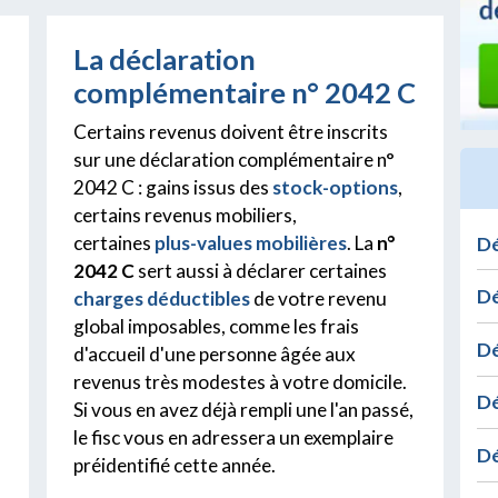
La déclaration
complémentaire n° 2042 C
Certains revenus doivent être inscrits
sur une déclaration complémentaire n°
2042 C : gains issus des
stock-options
,
certains revenus mobiliers,
certaines
plus-values mobilières
. La
n°
Dé
2042 C
sert aussi à déclarer certaines
Dé
charges déductibles
de votre revenu
global imposables, comme les frais
Dé
d'accueil d'une personne âgée aux
revenus très modestes à votre domicile.
Dé
Si vous en avez déjà rempli une l'an passé,
le fisc vous en adressera un exemplaire
Dé
préidentifié cette année.