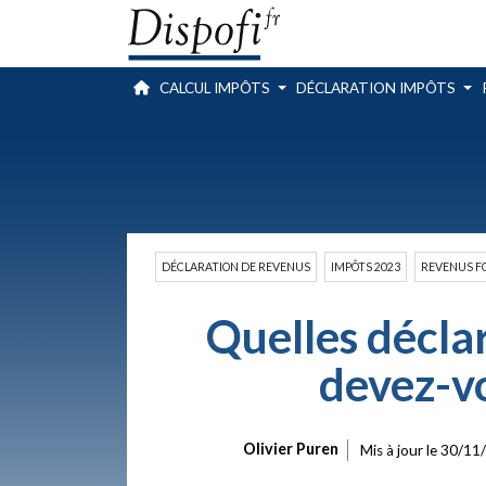
CALCUL IMPÔTS
DÉCLARATION IMPÔTS
DÉCLARATION DE REVENUS
IMPÔTS 2023
REVENUS F
Quelles décla
devez-vo
Olivier Puren
Mis à jour le
30/11/