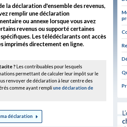
de la déclaration d'ensemble des revenus,
Mo
vez remplir une déclaration
pr
entaire ou annexe lorsque vous avez
ertains revenus ou supporté certaines
Co
spécifiques. Les télédéclarants ont accès
es imprimés directement en ligne.
Re
Dé
tacite ?
Les contribuables pour lesquels
Qu
mations permettant de calculer leur impôt sur le
us renvoyer de déclaration à leur centre des
Pr
idérés comme ayant rempli
une déclaration de
 ma déclaration