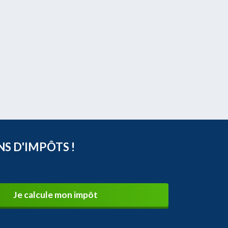
NS D'IMPÔTS !
Je calcule mon impôt