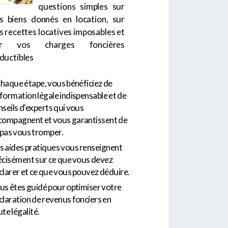
questions simples sur
s biens donnés en location, sur
s recettes locatives imposables et
ur vos charges foncières
ductibles
chaque étape, vous bénéficiez de
information légale indispensable et de
nseils d'experts qui vous
compagnent et vous garantissent de
 pas vous tromper.
s aides pratiques vous renseignent
écisément sur ce que vous devez
clarer et ce que vous pouvez déduire.
us êtes guidé pour optimiser votre
claration de revenus fonciers en
te légalité.