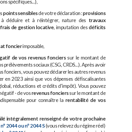
ons spécifiques...),
es
points sensibles
de votre déclaration :
provisions
à déduire et à réintégrer, nature des
travaux
s
frais de gestion locative
, imputation des
déficits
tat foncier
imposable,
gatif de vos revenus fonciers
sur le montant de
vos prélèvements sociaux (CSG, CRDS...). Après avoir
us fonciers, vous pouvez déclarer les autres revenus
er en 2023 ainsi que vos dépenses défiscalisantes
lobal, réductions et crédits d'impôt). Vous pouvez
 négatif - de vos
revenus fonciers
sur le montant de
ndispensable pour connaître la
rentabilité de vos
milé intégralement renseigné de votre prochaine
 n° 2044 ou n° 2044 S
(vous relevez du régime réel)