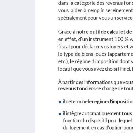
dans la catégorie des revenus fonc
vous aider à remplir sereinement 
spécialement pour vous un service
Grâce à notre
outil de calcul et d
en effet, d'un instrument 100 % web
fiscal pour déclarer vos loyers et 
le type de biens loués (apparteme
etc.), le régime d'imposition dont 
locatif que vous avez choisi (Pinel,
À partir des informations que vous 
revenus fonciers
se charge de tout
il détermine le
régime d'imposition
il intègre automatiquement
tous 
fonction du dispositif pour leque
du logement en cas d'option pour 