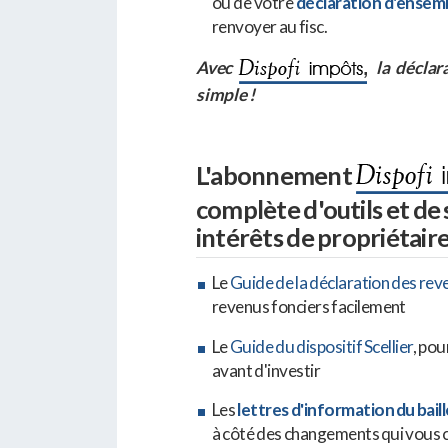
ou de votre
déclaration d'ensem
renvoyer au fisc.
Avec
la déclara
simple !
L'abonnement
complète d'outils et de
intérêts de propriétaire 
Le
Guide de la déclaration des rev
revenus fonciers facilement
Le
Guide du dispositif Scellier
, pou
avant d'investir
Les
lettres d'information du bail
à côté des changements qui vous