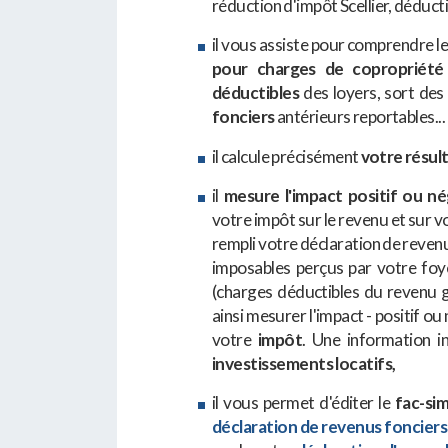
réduction d'impôt Scellier, déducti
il vous assiste pour comprendre l
pour charges de copropriété
déductibles
des loyers, sort de
fonciers
antérieurs reportables...
il calcule précisément
votre résul
il
mesure l'impact positif ou né
votre impôt sur le revenu et sur 
rempli votre déclaration de reven
imposables perçus par votre foy
(charges déductibles du revenu g
ainsi mesurer l'impact - positif ou
votre
impôt
. Une information i
investissements locatifs,
il vous permet d'éditer le
fac-si
déclaration de revenus fonciers