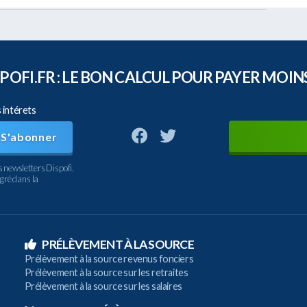
POFI.FR : LE BON CALCUL POUR PAYER MOINS
s intérets
S'abonner
s newsletters Dispofi.
gré dans la
PRÉLÈVEMENT À LA SOURCE
Prélèvement à la source revenus fonciers
Prélèvement à la source sur les retraites
Prélèvement à la source sur les salaires