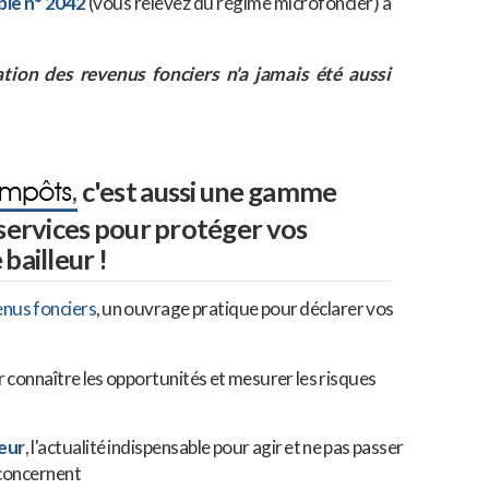
ble n° 2042
(vous relevez du régime microfoncier) à
tion des revenus fonciers n'a jamais été aussi
c'est aussi une gamme
 services pour protéger vos
bailleur !
enus fonciers
, un ouvrage pratique pour déclarer vos
r connaître les opportunités et mesurer les risques
leur
, l'actualité indispensable pour agir et ne pas passer
 concernent