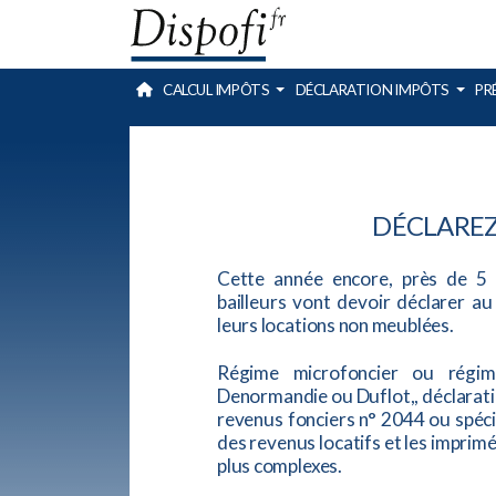
CALCUL IMPÔTS
DÉCLARATION IMPÔTS
PR
DÉCLAREZ
Cette année encore, près de 5 m
bailleurs vont devoir déclarer au
leurs locations non meublées.
Régime microfoncier ou régime 
Denormandie ou Duflot,, déclarati
revenus fonciers n° 2044 ou spécial
des revenus locatifs et les imprimé
plus complexes.