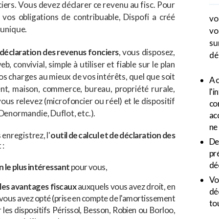
iers. Vous devez déclarer ce revenu au fisc. Pour
vos obligations de contribuable, Dispofi a créé
vo
 unique.
vo
s
e déclaration des revenus fonciers
, vous disposez,
dé
, convivial, simple à utiliser et fiable sur le plan
vos charges au mieux de vos intérêts, quel que soit
A 
nt, maison, commerce, bureau, propriété rurale,
l'
vous relevez (microfoncier ou réel) et le dispositif
co
 Denormandie, Duflot, etc.).
ac
ne
enregistrez, l'
outil de calcul et de déclaration des
De
 :
pr
dé
 le plus intéressant
pour vous,
Vo
les avantages fiscaux
auxquels vous avez droit, en
dé
l vous avez opté (prise en compte de l'amortissement
tou
les dispositifs Périssol, Besson, Robien ou Borloo,