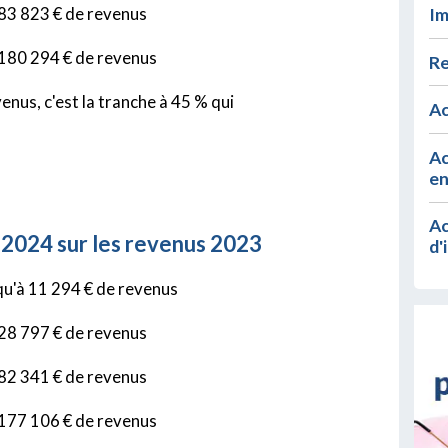
 83 823 € de revenus
Im
t 180 294 € de revenus
Re
enus, c'est la tranche à 45 % qui
Ac
Ac
en
Ac
2024 sur les revenus 2023
d'
squ'à 11 294 € de revenus
 28 797 € de revenus
 82 341 € de revenus
t 177 106 € de revenus