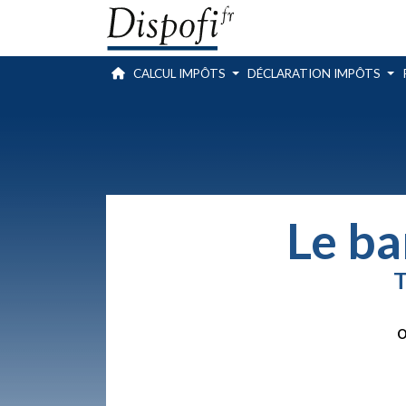
CALCUL IMPÔTS
DÉCLARATION IMPÔTS
Le ba
T
O