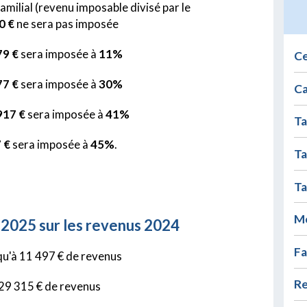
amilial (revenu imposable divisé par le
0 €
ne sera pas imposée
79 €
sera imposée à
11%
Ce
77 €
sera imposée à
30%
Ca
917 €
sera imposée à
41%
Ta
 €
sera imposée à
45%
.
Ta
Ta
Mo
2025 sur les revenus 2024
Fa
squ'à 11 497 € de revenus
Re
 29 315 € de revenus