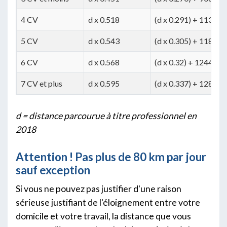
4 CV
d x 0.518
(d x 0.291) + 1136
5 CV
d x 0.543
(d x 0.305) + 1188
6 CV
d x 0.568
(d x 0.32) + 1244
7 CV et plus
d x 0.595
(d x 0.337) + 1288
d = distance parcourue à titre professionnel en
2018
Attention ! Pas plus de 80 km par jour
sauf exception
Si vous ne pouvez pas justifier d'une raison
sérieuse justifiant de l'éloignement entre votre
domicile et votre travail, la distance que vous