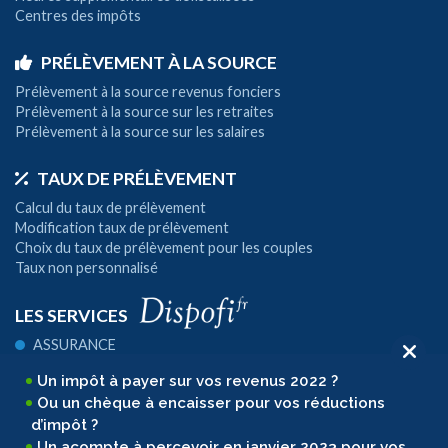
Centres des impôts
PRÉLÈVEMENT À LA SOURCE
Prélèvement à la source revenus fonciers
Prélèvement à la source sur les retraites
Prélèvement à la source sur les salaires
TAUX DE PRÉLÈVEMENT
Calcul du taux de prélèvement
Modification taux de prélèvement
Choix du taux de prélèvement pour les couples
Taux non personnalisé
LES SERVICES
ASSURANCE
ASSURANCE AUTO
Un impôt à payer sur vos revenus 2022 ?
ASSURANCE HABITATION
Ou un chèque à encaisser pour vos réductions
ASSURANCE PRÊT
BAIL
d’impôt ?
ÉPARGNE
Un acompte à percevoir en janvier 2023 pour vos