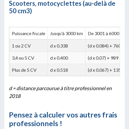
Scooters, motocyclettes (au-delà de
50 cm3)
Puissance fiscale
Jusqu'à 3000 km
De 3001 à 6000 km
1 ou 2 CV
d x 0.338
(d x 0.084) + 760
3,4 ou 5 CV
d x 0.400
(d x 0.07) + 989
Plus de 5 CV
d x 0.518
(d x 0.067) + 1351
d = distance parcourue à titre professionnel en
2018
Pensez à calculer vos autres frais
professionnels !