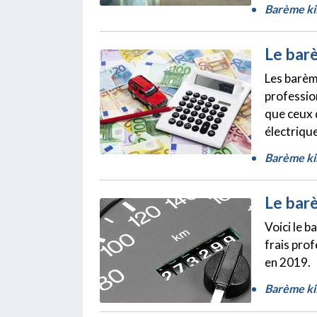
Barème ki
Le bar
Les barèm
professio
que ceux d
électriqu
Barème ki
Le bar
Voici le 
frais pro
en 2019.
Barème ki