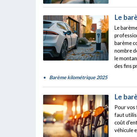
Le bar
Le barème
professio
barème co
nombre de
le montant
des fins p
Barème kilométrique 2025
Le bar
Pour vos 
faut utili
coût d'ent
véhicule 