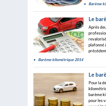
Barème ki
Le bar
Après deu
professio
revaloris
plafonné à
précédemm
Barème kilométrique 2014
Le bar
Pour la d
kilométriq
barème kil
pour les v