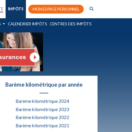
TE
IMPÔTS
MON ESPACE PERSONNEL
S
CALENDRIER IMPÔTS
CENTRES DES IMPÔTS
Barème kilométrique par année
Barème kilométrique 2024
Barème kilométrique 2023
Barème kilométrique 2022
Barème kilométrique 2021