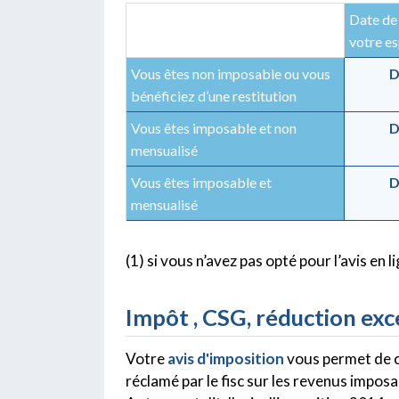
Date de 
votre es
Vous êtes non imposable ou vous
D
bénéficiez d’une restitution
Vous êtes imposable et non
D
mensualisé
Vous êtes imposable et
D
mensualisé
(1) si vous n’avez pas opté pour l’avis en l
Impôt , CSG, réduction exce
Votre
avis d'imposition
vous permet de c
réclamé par le fisc sur les revenus impos