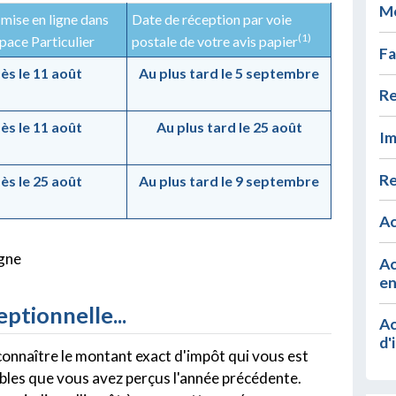
Mo
mise en ligne dans
Date de réception par voie
(1)
pace Particulier
postale de votre avis papier
Fa
ès le 11 août
Au plus tard le 5 septembre
Re
ès le 11 août
Au plus tard le 25 août
Im
Re
ès le 25 août
Au plus tard le 9 septembre
Ac
igne
Ac
en
ptionnelle...
Ac
d'
onnaître le montant exact d'impôt qui vous est
ables que vous avez perçus l'année précédente.