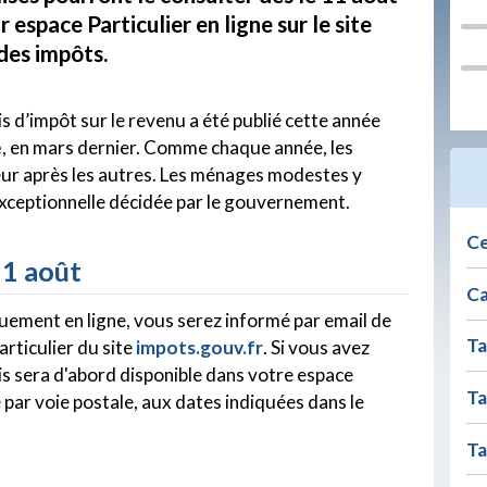
r espace Particulier en ligne sur le site
 des impôts.
is d’impôt sur le revenu a été publié cette année
e
, en mars dernier. Comme chaque année, les
eur après les autres. Les ménages modestes y
exceptionnelle décidée par le gouvernement.
Ce
11 août
Ca
quement en ligne, vous serez informé par email de
Ta
articulier du site
impots.gouv.fr
. Si vous avez
vis sera d'abord disponible dans votre espace
Ta
é par voie postale, aux dates indiquées dans le
Ta