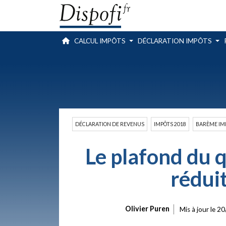
CALCUL IMPÔTS
DÉCLARATION IMPÔTS
DÉCLARATION DE REVENUS
IMPÔTS 2018
BARÈME IM
Le plafond du q
réduit
Olivier Puren
Mis à jour le
20