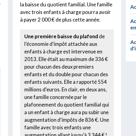
r
la baisse du quotient familial. Une famille
Ac
avec trois enfants à charge pourra avoir
à payer 2 000 € de plus cette année.
Ac
en
Une première baisse du plafond
de
Ac
l'économie d'impôt attachée aux
d'
enfants à charge est intervenue en
2013. Elle était au maximum de 336 €
pour chacun des deux premiers
enfants et du double pour chacun des
enfants suivants. Elle a rapporté 554
millions d'euros. En clair, en deux ans,
une famille concernée par le
plafonnement du quotient familial qui
a un enfant à charge aura pu subir une
augmentation d'impôts de 836 €. Une
famille avec trois enfants une
augmentation allant jusqu'à 3 344 € !