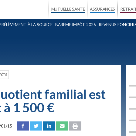
MUTUELLE SANTÉ
ASSURANCES
RETRAI
PRÉLÈVEMENT À LA SOURCE
BARÈME IMPÔT 2026
REVENUS FONCIER
PÔTS
uotient familial est
 à 1 500 €
/01/15