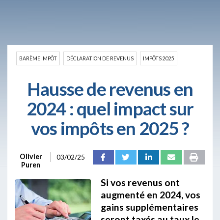
BARÈME IMPÔT
DÉCLARATION DE REVENUS
IMPÔTS 2025
Hausse de revenus en
2024 : quel impact sur
vos impôts en 2025 ?
Olivier
03/02/25
Puren
Si vos revenus ont
augmenté en 2024, vos
gains supplémentaires
seront taxés au taux le