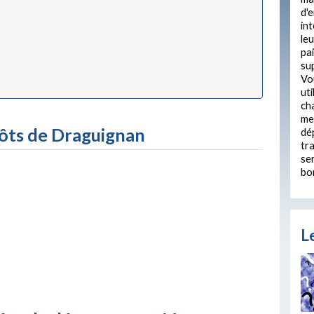
d'e
int
leu
pa
su
Vo
uti
ch
me
pôts de Draguignan
dép
tr
ser
bo
Le