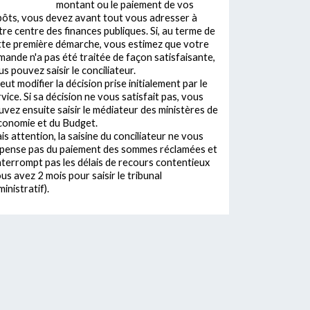
montant ou le paiement de vos
pôts, vous devez avant tout vous adresser à
tre centre des finances publiques. Si, au terme de
tte première démarche, vous estimez que votre
mande n'a pas été traitée de façon satisfaisante,
s pouvez saisir le conciliateur.
peut modifier la décision prise initialement par le
vice. Si sa décision ne vous satisfait pas, vous
uvez ensuite saisir le médiateur des ministères de
Economie et du Budget.
s attention, la saisine du conciliateur ne vous
spense pas du paiement des sommes réclamées et
interrompt pas les délais de recours contentieux
us avez 2 mois pour saisir le tribunal
inistratif).