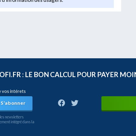
FI.FR : LE BON CALCUL POUR PAYER MOI
e vos intérets
S'abonner
les newsletters
nement intégré dans la