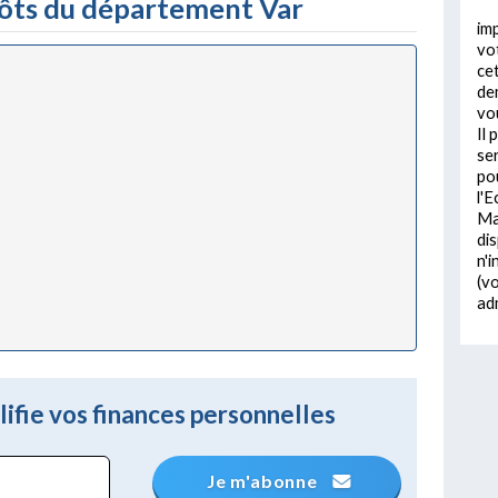
pôts du département Var
im
vo
ce
de
vou
Il 
ser
po
l'
Mai
di
n'
(vo
adm
ifie vos finances personnelles
Je m'abonne