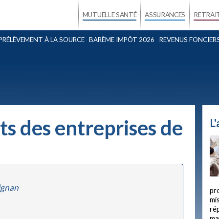
MUTUELLE SANTÉ
ASSURANCES
RETRAI
PRÉLÈVEMENT À LA SOURCE
BARÈME IMPÔT 2026
REVENUS FONCIER
ts des entreprises de
L
ignan
pr
mis
ré
ma