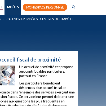
TE
IMPÔTS
MON ESPACE PERSONNEL
S
CALENDRIER IMPÔTS
CENTRES DES IMPÔTS
'accueil fiscal de proximité
Un accueil de proximité est proposé
aux contribuables particuliers,
partout en France.
Les particuliers bénéficient
désormais d'un accueil fiscal de
oximité dans l’ensemble des services exerçant une
sion fiscale. Ce service leur permet d’obtenir une
ponse aux questions les plus fréquentes en
tière fiscale (date de dépôt des déclarations,