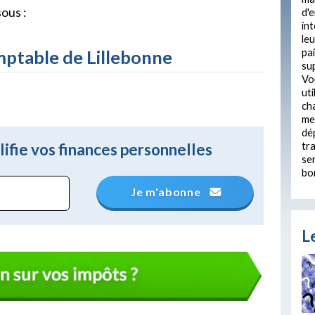
sous :
d'e
int
leu
pa
mptable de Lillebonne
su
Vo
uti
ch
me
dép
tr
ifie vos finances personnelles
ser
bo
Je m'abonne
Le