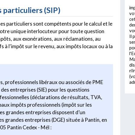
im
 particuliers (SIP)
vo
ce
 des particuliers sont compétents pour le calcul et le
de
vou
votre unique interlocuteur pour toute question
Il 
impôts, aux exonérations, aux réclamations, au
ser
s à l'impôt sur le revenu, aux impôts locaux ou à la
po
l'
Mai
di
n'
(vo
s, professionnels libéraux ou associés de PME
adm
 des entreprises (SIE) pour les questions
fessionnelles (déclarations de résultats, TVA,
aux impôts professionnels (impôt sur les
 Les grandes entreprises disposent d’un
des grandes entreprises (DGE) située à Pantin, en
505 Pantin Cedex - Mél :