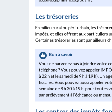
Les trésoreries
En milieu rural ou péri-urbain, les tréso
impôts, et elles offrent aux particuliers un
Certaines trésoreries sont par ailleurs
Bon à savoir
Vous ne parvenez pas à joindre votre c
téléphone ? Vous pouvez appeler IMPÔ
à 22 h et le samedi de 9 h à 19 h). Un a
fiscales. Vous pouvez aussi appeler
semaine de 8 h 30 à 19 h, pour toutes 
par prélèvement à l'échéance ou mensue
Les centres des impôts fon