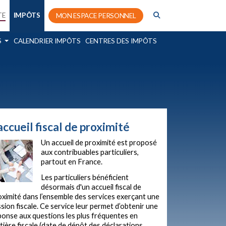
TE
IMPÔTS
MON ESPACE PERSONNEL
S
CALENDRIER IMPÔTS
CENTRES DES IMPÔTS
'accueil fiscal de proximité
Un accueil de proximité est proposé
aux contribuables particuliers,
partout en France.
Les particuliers bénéficient
désormais d'un accueil fiscal de
oximité dans l’ensemble des services exerçant une
sion fiscale. Ce service leur permet d’obtenir une
ponse aux questions les plus fréquentes en
tière fiscale (date de dépôt des déclarations,