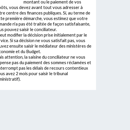
montant ou le paiement de vos
pôts, vous devez avant tout vous adresser à
tre centre des finances publiques. Si, au terme de
tte première démarche, vous estimez que votre
mande n'a pas été traitée de façon satisfaisante,
s pouvez saisir le conciliateur.
peut modifier la décision prise initialement par le
vice. Si sa décision ne vous satisfait pas, vous
uvez ensuite saisir le médiateur des ministères de
Economie et du Budget.
s attention, la saisine du conciliateur ne vous
spense pas du paiement des sommes réclamées et
interrompt pas les délais de recours contentieux
us avez 2 mois pour saisir le tribunal
inistratif).