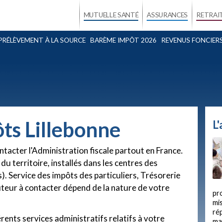
MUTUELLE SANTÉ
ASSURANCES
RETRAI
PRÉLÈVEMENT À LA SOURCE
BARÈME IMPÔT 2026
REVENUS FONCIER
ts Lillebonne
L
ntacter l'Administration fiscale partout en France.
du territoire, installés dans les centres des
). Service des impôts des particuliers, Trésorerie
uteur à contacter dépend de la nature de votre
pr
mis
ré
ents services administratifs relatifs à votre
ma